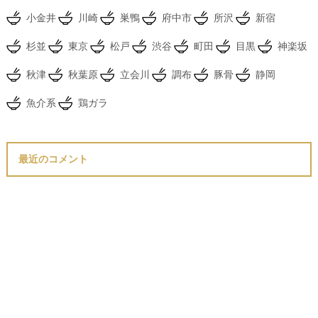
小金井
川崎
巣鴨
府中市
所沢
新宿
杉並
東京
松戸
渋谷
町田
目黒
神楽坂
秋津
秋葉原
立会川
調布
豚骨
静岡
魚介系
鶏ガラ
最近のコメント