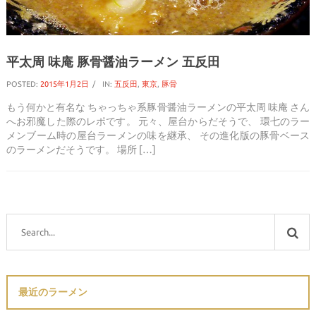
平太周 味庵 豚骨醤油ラーメン 五反田
POSTED:
2015年1月2日
IN:
五反田
,
東京
,
豚骨
もう何かと有名な ちゃっちゃ系豚骨醤油ラーメンの平太周 味庵 さん
へお邪魔した際のレポです。 元々、屋台からだそうで、 環七のラー
メンブーム時の屋台ラーメンの味を継承、 その進化版の豚骨ベース
のラーメンだそうです。 場所 […]
最近のラーメン