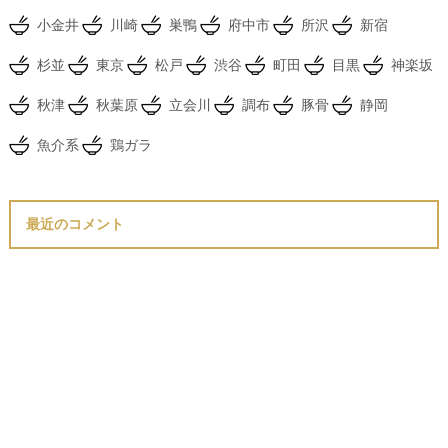
小金井
川崎
巣鴨
府中市
所沢
新宿
杉並
東京
松戸
渋谷
町田
目黒
神楽坂
秋津
秋葉原
立会川
調布
豚骨
静岡
魚介系
鶏ガラ
最近のコメント