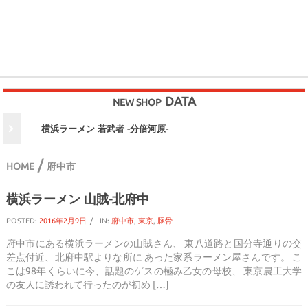
DATA
NEW SHOP
横浜ラーメン 若武者 -分倍河原-
/
HOME
府中市
横浜ラーメン 山賊-北府中
POSTED:
2016年2月9日
IN:
府中市
,
東京
,
豚骨
府中市にある横浜ラーメンの山賊さん、 東八道路と国分寺通りの交
差点付近、北府中駅よりな所に あった家系ラーメン屋さんです。 こ
こは98年くらいに今、話題のゲスの極み乙女の母校、 東京農工大学
の友人に誘われて行ったのが初め […]