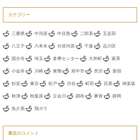
カテゴリー
三重県
中河原
中目黒
二郎系
五反田
八王子
六本木
分倍河原
千葉
品川区
国分寺
埼玉
多摩センター
大井町
家系
小金井
川崎
巣鴨
府中市
所沢
新宿
杉並
東京
松戸
渋谷
町田
目黒
神楽坂
秋津
秋葉原
立会川
調布
豚骨
静岡
魚介系
鶏ガラ
最近のコメント