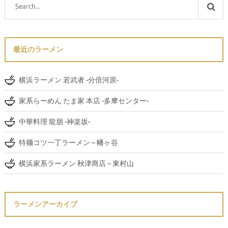
最近のラーメン
横浜ラーメン 若武者 -分倍河原-
家系らーめん たま家 本店 -多摩センター-
中華料理 龍朋 -神楽坂-
特麺コツ一丁ラーメン – 幡ヶ谷
横浜家系ラーメン 秋津商店 – 東村山
ラーメンアーカイブ