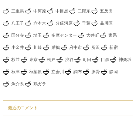
三重県
中河原
中目黒
二郎系
五反田
八王子
六本木
分倍河原
千葉
品川区
国分寺
埼玉
多摩センター
大井町
家系
小金井
川崎
巣鴨
府中市
所沢
新宿
杉並
東京
松戸
渋谷
町田
目黒
神楽坂
秋津
秋葉原
立会川
調布
豚骨
静岡
魚介系
鶏ガラ
最近のコメント