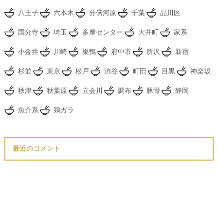
八王子
六本木
分倍河原
千葉
品川区
国分寺
埼玉
多摩センター
大井町
家系
小金井
川崎
巣鴨
府中市
所沢
新宿
杉並
東京
松戸
渋谷
町田
目黒
神楽坂
秋津
秋葉原
立会川
調布
豚骨
静岡
魚介系
鶏ガラ
最近のコメント