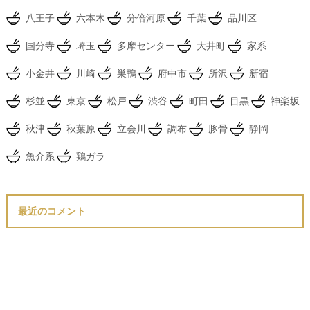
八王子
六本木
分倍河原
千葉
品川区
国分寺
埼玉
多摩センター
大井町
家系
小金井
川崎
巣鴨
府中市
所沢
新宿
杉並
東京
松戸
渋谷
町田
目黒
神楽坂
秋津
秋葉原
立会川
調布
豚骨
静岡
魚介系
鶏ガラ
最近のコメント