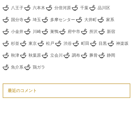
八王子
六本木
分倍河原
千葉
品川区
国分寺
埼玉
多摩センター
大井町
家系
小金井
川崎
巣鴨
府中市
所沢
新宿
杉並
東京
松戸
渋谷
町田
目黒
神楽坂
秋津
秋葉原
立会川
調布
豚骨
静岡
魚介系
鶏ガラ
最近のコメント