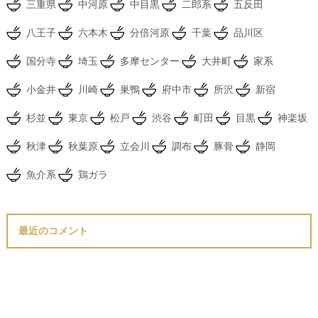
三重県
中河原
中目黒
二郎系
五反田
八王子
六本木
分倍河原
千葉
品川区
国分寺
埼玉
多摩センター
大井町
家系
小金井
川崎
巣鴨
府中市
所沢
新宿
杉並
東京
松戸
渋谷
町田
目黒
神楽坂
秋津
秋葉原
立会川
調布
豚骨
静岡
魚介系
鶏ガラ
最近のコメント