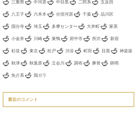
三重県
中河原
中目黒
二郎系
五反田
八王子
六本木
分倍河原
千葉
品川区
国分寺
埼玉
多摩センター
大井町
家系
小金井
川崎
巣鴨
府中市
所沢
新宿
杉並
東京
松戸
渋谷
町田
目黒
神楽坂
秋津
秋葉原
立会川
調布
豚骨
静岡
魚介系
鶏ガラ
最近のコメント