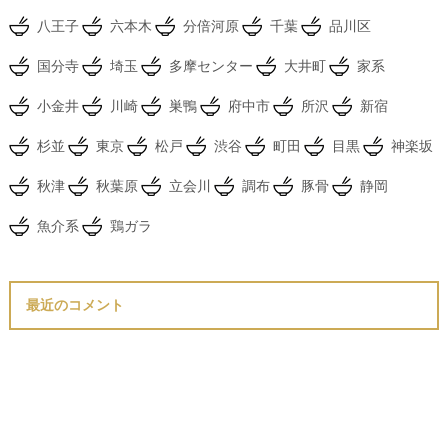
八王子
六本木
分倍河原
千葉
品川区
国分寺
埼玉
多摩センター
大井町
家系
小金井
川崎
巣鴨
府中市
所沢
新宿
杉並
東京
松戸
渋谷
町田
目黒
神楽坂
秋津
秋葉原
立会川
調布
豚骨
静岡
魚介系
鶏ガラ
最近のコメント