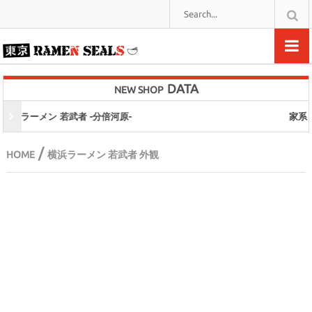
DATA
NEW SHOP
家系らーめん たま家 本店 -多摩センター-
/
HOME
横浜ラーメン 若武者 外観