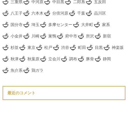
三重県
中河原
中目黒
二郎系
五反田
八王子
六本木
分倍河原
千葉
品川区
国分寺
埼玉
多摩センター
大井町
家系
小金井
川崎
巣鴨
府中市
所沢
新宿
杉並
東京
松戸
渋谷
町田
目黒
神楽坂
秋津
秋葉原
立会川
調布
豚骨
静岡
魚介系
鶏ガラ
最近のコメント