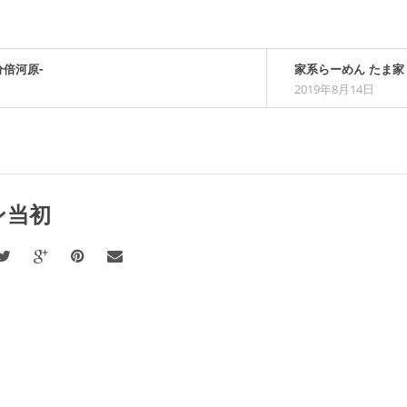
分倍河原-
家系らーめん たま家 
2019年8月14日
ン当初