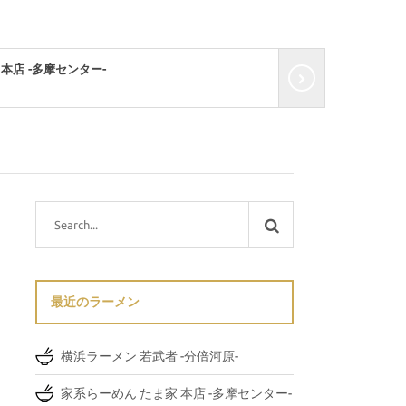
本店 -多摩センター-
中華料理 龍朋 -神
2019年4月11日
最近のラーメン
横浜ラーメン 若武者 -分倍河原-
家系らーめん たま家 本店 -多摩センター-