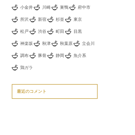
小金井
川崎
巣鴨
府中市
所沢
新宿
杉並
東京
松戸
渋谷
町田
目黒
神楽坂
秋津
秋葉原
立会川
調布
豚骨
静岡
魚介系
鶏ガラ
最近のコメント