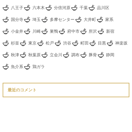
八王子
六本木
分倍河原
千葉
品川区
国分寺
埼玉
多摩センター
大井町
家系
小金井
川崎
巣鴨
府中市
所沢
新宿
杉並
東京
松戸
渋谷
町田
目黒
神楽坂
秋津
秋葉原
立会川
調布
豚骨
静岡
魚介系
鶏ガラ
最近のコメント