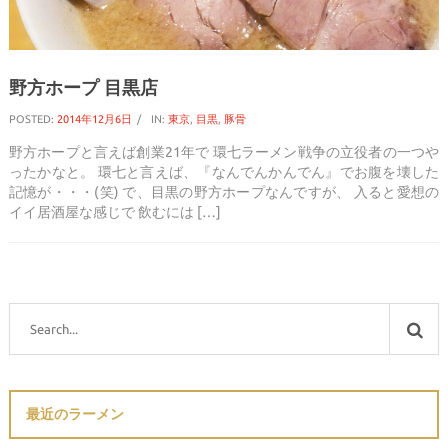
野方ホープ 目黒店
POSTED:
2014年12月6日
IN:
東京
,
目黒
,
豚骨
野方ホープと言えば創業21年で 環七ラーメン戦争の立役者の一つや
ったかなと。 環七と言えば、『なんでんかんでん』でお腹を壊した
記憶が・・・(笑) で、目黒の野方ホープなんですが、 入ると愛想の
イイ居酒屋な感じで 飲むには […]
最近のラーメン