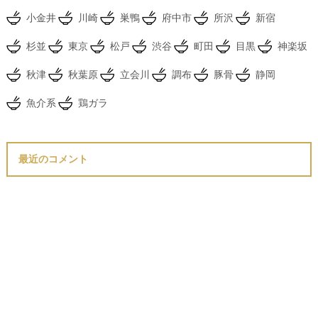
小金井
川崎
巣鴨
府中市
所沢
新宿
杉並
東京
松戸
渋谷
町田
目黒
神楽坂
秋津
秋葉原
立会川
調布
豚骨
静岡
魚介系
鶏ガラ
最近のコメント