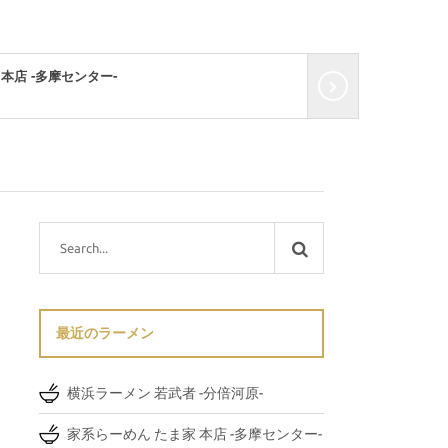
本店 -多摩センター-
中華料理 龍朋 -神
2019年4月11日
最近のラーメン
横浜ラーメン 若武者 -分倍河原-
家系らーめん たま家 本店 -多摩センター-