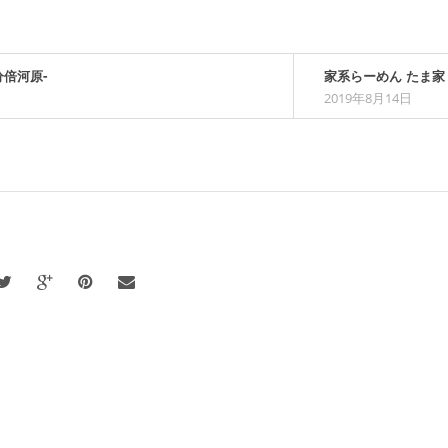
分倍河原-
家系らーめん たま家 
2019年8月14日