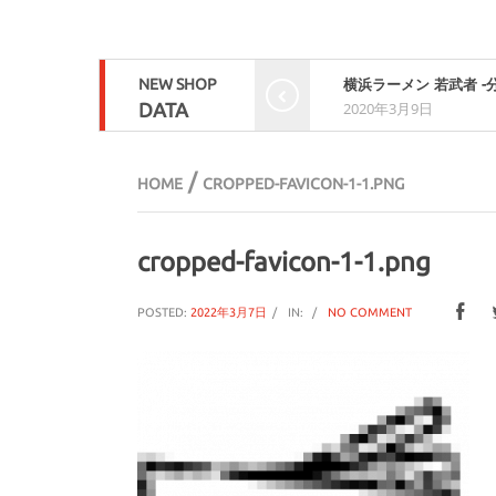
NEW SHOP
横浜ラーメン 若武者 -
DATA
2020年3月9日
/
HOME
CROPPED-FAVICON-1-1.PNG
cropped-favicon-1-1.png
POSTED:
2022年3月7日
IN:
NO COMMENT