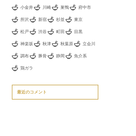
小金井
川崎
巣鴨
府中市
所沢
新宿
杉並
東京
松戸
渋谷
町田
目黒
神楽坂
秋津
秋葉原
立会川
調布
豚骨
静岡
魚介系
鶏ガラ
最近のコメント