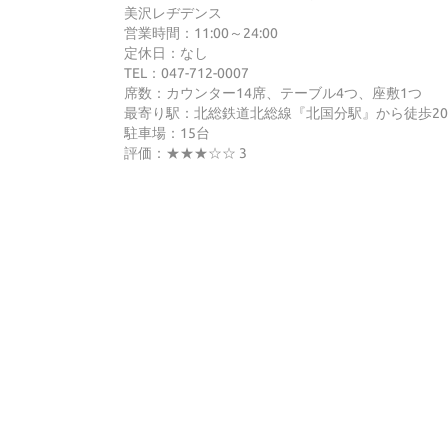
美沢レヂデンス
営業時間：11:00～24:00
定休日：なし
TEL：047-712-0007
席数：カウンター14席、テーブル4つ、座敷1つ
最寄り駅：北総鉄道北総線『北国分駅』から徒歩2
駐車場：15台
評価：★★★☆☆
3