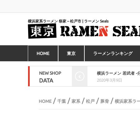
横浜家系ラーメン 祭家 – 松戸市 | ラーメン Seals
HOME
東京
ラーメンランキング
NEW SHOP
倍河原-
家系らーめん たま家 本
DATA
2019年8月14日
/
/
/
/
/
HOME
千葉
家系
松戸
豚骨
横浜家系ラー