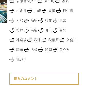
多摩センター
大井町
家系
小金井
川崎
巣鴨
府中市
所沢
新宿
杉並
東京
松戸
渋谷
町田
目黒
神楽坂
秋津
秋葉原
立会川
調布
豚骨
静岡
魚介系
鶏ガラ
最近のコメント