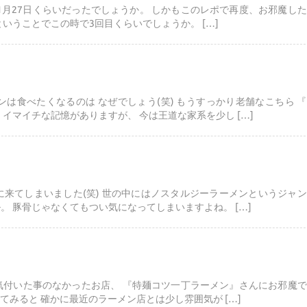
年1月27日くらいだったでしょうか。 しかもこのレポで再度、お邪魔し
 ということでこの時で3回目くらいでしょうか。 […]
は食べたくなるのは なぜでしょう(笑) もうすっかり老舗なこちら 
イマイチな記憶がありますが、 今は王道な家系を少し […]
に来てしまいました(笑) 世の中にはノスタルジーラーメンというジャ
。 豚骨じゃなくてもつい気になってしまいますよね。 […]
気付いた事のなかったお店、 『特麺コツ一丁ラーメン』さんにお邪魔
してみると 確かに最近のラーメン店とは少し雰囲気が […]