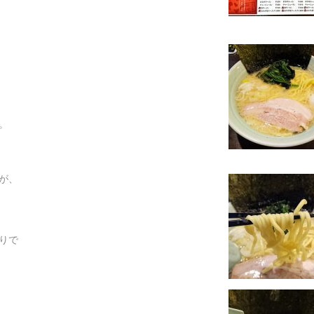
。
が、
りで