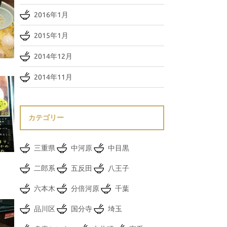
2016年1月
2015年1月
2014年12月
2014年11月
カテゴリー
三重県
中河原
中目黒
二郎系
五反田
八王子
六本木
分倍河原
千葉
品川区
国分寺
埼玉