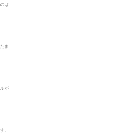
たのは
『たま
ンルが
です。