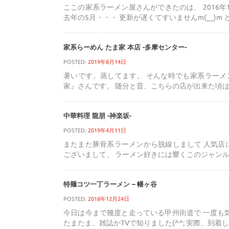
ここの家系ラーメン屋さんができたのは、 2016
去年の5月・・・ 更新が遅くてすいませんm(__)m
家系らーめん たま家 本店 -多摩センター-
POSTED:
2019年8月14日
暑いです。蒸してます。 そんな時でも家系ラーメン
家』さんです。 随分と昔、こちらの店が出来た頃は 
中華料理 龍朋 -神楽坂-
POSTED:
2019年4月11日
またまた豚骨系ラーメンから脱線しまして 人気店
ございまして、 ラーメン好きには響くこのジャンル
特麺コツ一丁ラーメン – 幡ヶ谷
POSTED:
2018年12月24日
今日は今まで幾度と走っている甲州街道で 一度も
たまたま、雑誌かTVで知りました(^^; 実際、到着