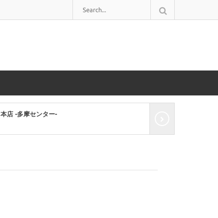
-
特麺コツ一丁ラーメ
2018年12月24日