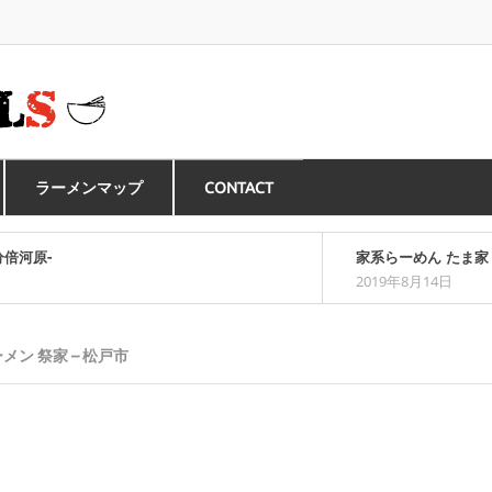
ラーメンマップ
CONTACT
店 -多摩センター-
中華料理 龍朋 -神楽坂
2019年4月11日
メン 祭家 – 松戸市