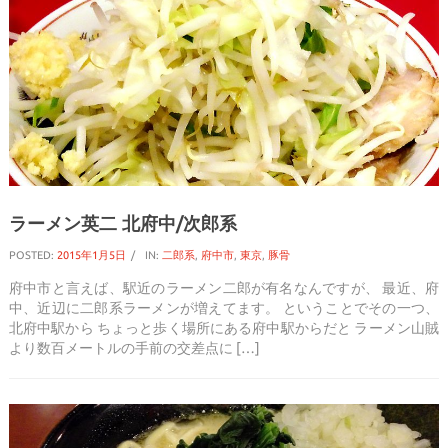
ラーメン英二 北府中/次郎系
POSTED:
2015年1月5日
IN:
二郎系
,
府中市
,
東京
,
豚骨
府中市と言えば、駅近のラーメン二郎が有名なんですが、 最近、府
中、近辺に二郎系ラーメンが増えてます。 ということでその一つ、
北府中駅から ちょっと歩く場所にある府中駅からだと ラーメン山賊
より数百メートルの手前の交差点に […]