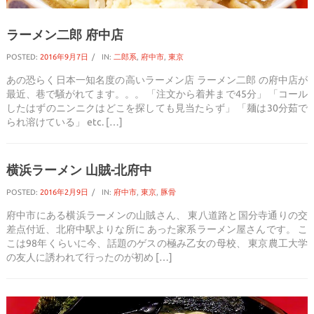
ラーメン二郎 府中店
POSTED:
2016年9月7日
IN:
二郎系
,
府中市
,
東京
あの恐らく日本一知名度の高いラーメン店 ラーメン二郎 の府中店が
最近、巷で騒がれてます。。。 「注文から着丼まで45分」 「コール
したはずのニンニクはどこを探しても見当たらず」 「麺は30分茹で
られ溶けている」 etc. […]
横浜ラーメン 山賊-北府中
POSTED:
2016年2月9日
IN:
府中市
,
東京
,
豚骨
府中市にある横浜ラーメンの山賊さん、 東八道路と国分寺通りの交
差点付近、北府中駅よりな所に あった家系ラーメン屋さんです。 こ
こは98年くらいに今、話題のゲスの極み乙女の母校、 東京農工大学
の友人に誘われて行ったのが初め […]