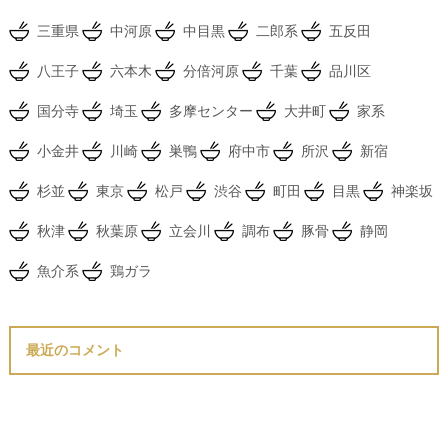
三重県
中河原
中目黒
二郎系
五反田
八王子
六本木
分倍河原
千葉
品川区
国分寺
埼玉
多摩センター
大井町
家系
小金井
川崎
巣鴨
府中市
所沢
新宿
杉並
東京
松戸
渋谷
町田
目黒
神楽坂
秋津
秋葉原
立会川
調布
豚骨
静岡
魚介系
鶏ガラ
最近のコメント