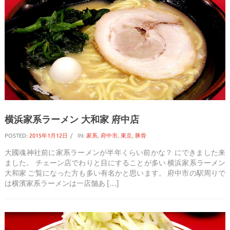
横浜家系ラーメン 大和家 府中店
POSTED:
2015年1月12日
IN:
家系
,
府中市
,
東京
,
豚骨
大國魂神社前に家系ラーメンが半年くらい前かな？ にできました来
ました。 チェーン店でわりと目にすることが多い 横浜家系ラーメン
大和家 ご覧になった方も多い有名かと思います。 府中市の駅周りで
は横濱家系ラーメンは一店舗あ […]