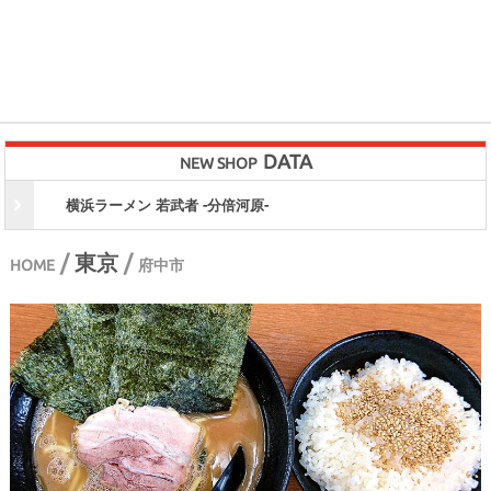
DATA
NEW SHOP
 若武者 -分倍河原-
家系らーめん たま
/
東京
/
HOME
府中市