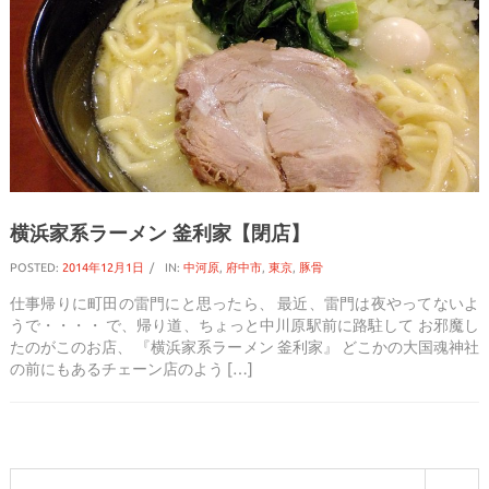
横浜家系ラーメン 釜利家【閉店】
POSTED:
2014年12月1日
IN:
中河原
,
府中市
,
東京
,
豚骨
仕事帰りに町田の雷門にと思ったら、 最近、雷門は夜やってないよ
うで・・・・ で、帰り道、ちょっと中川原駅前に路駐して お邪魔し
たのがこのお店、 『横浜家系ラーメン 釜利家』 どこかの大国魂神社
の前にもあるチェーン店のよう […]