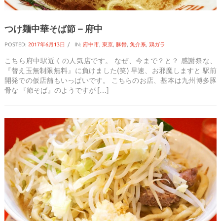
つけ麺中華そば節 – 府中
POSTED:
2017年6月13日
IN:
府中市
,
東京
,
豚骨
,
魚介系
,
鶏ガラ
こちら府中駅近くの人気店です。 なぜ、今まで？と？ 感謝祭な、
『替え玉無制限無料』に負けました(笑) 早速、お邪魔しますと 駅前
開発での仮店舗もいっぱいです。 こちらのお店、基本は九州博多豚
骨な 『節そば』のようですが […]