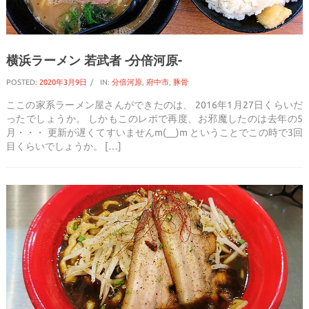
横浜ラーメン 若武者 -分倍河原-
POSTED:
2020年3月9日
IN:
分倍河原
,
府中市
,
豚骨
ここの家系ラーメン屋さんができたのは、 2016年1月27日くらいだ
ったでしょうか。 しかもこのレポで再度、お邪魔したのは去年の5
月・・・ 更新が遅くてすいませんm(__)m ということでこの時で3回
目くらいでしょうか。 […]