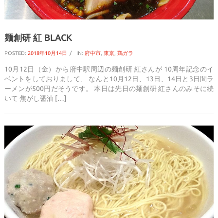
麺創研 紅 BLACK
POSTED:
2018年10月14日
IN:
府中市
,
東京
,
鶏ガラ
10月12日（金）から府中駅周辺の麺創研 紅さんが 10周年記念のイ
ベントをしておりまして、 なんと10月12日、13日、14日と3日間ラ
ーメンが500円だそうです。 本日は先日の麺創研 紅さんのみそに続
いて 焦がし醤油 […]