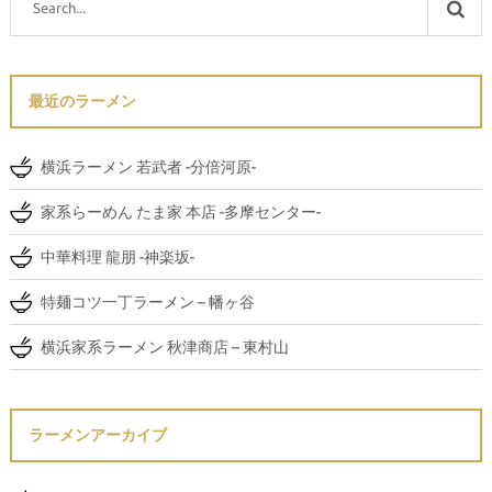
最近のラーメン
横浜ラーメン 若武者 -分倍河原-
家系らーめん たま家 本店 -多摩センター-
中華料理 龍朋 -神楽坂-
特麺コツ一丁ラーメン – 幡ヶ谷
横浜家系ラーメン 秋津商店 – 東村山
ラーメンアーカイブ